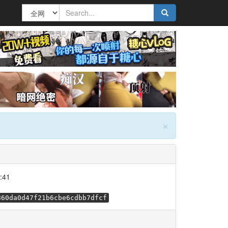
×
:41
860da0d47f21b6cbe6cdbb7dfcf