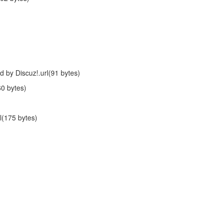
iscuz!.url(91 bytes)
 bytes)
175 bytes)