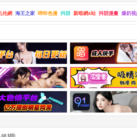
乱伦網
海王之家
哔咔色漫
抖阴
新暗網x站
抖阴漫畫
爆奶视
68 MB)