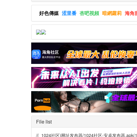
好色傳媒
涩里番
杏吧視頻
暗網蘿莉
海角
File list
/(_1024社区)网址发布器/1024社区-安卓发布器.apk(1.