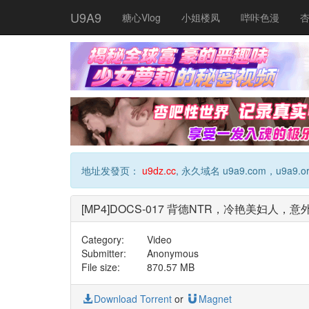
U9A9
糖心Vlog
小姐楼凤
哔咔色漫
地址发發页：
u9dz.cc
, 永久域名 u9a9.com，u9a9.or
[MP4]DOCS-017 背德NTR，冷艳美妇人
Category:
Video
Submitter:
Anonymous
File size:
870.57 MB
Download Torrent
or
Magnet