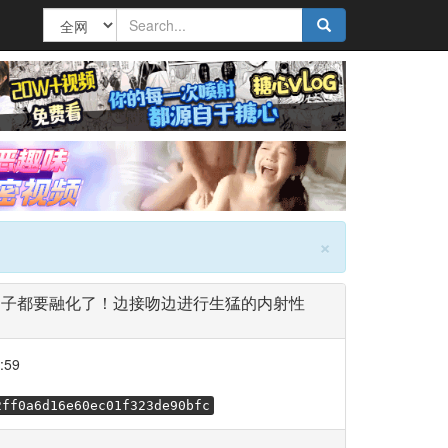
×
缠，脑子都要融化了！边接吻边进行生猛的内射性
:59
2ff0a6d16e60ec01f323de90bfc