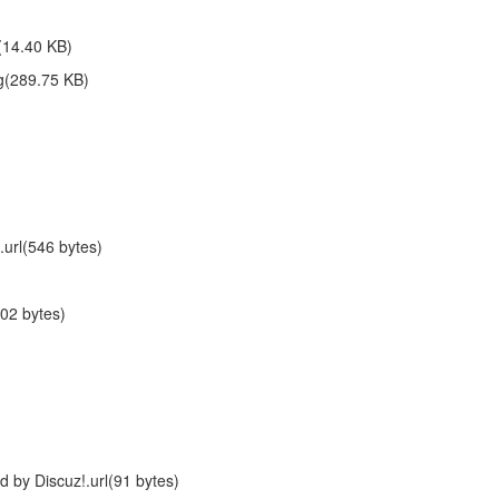
.40 KB)
89.75 KB)
l(546 bytes)
02 bytes)
iscuz!.url(91 bytes)