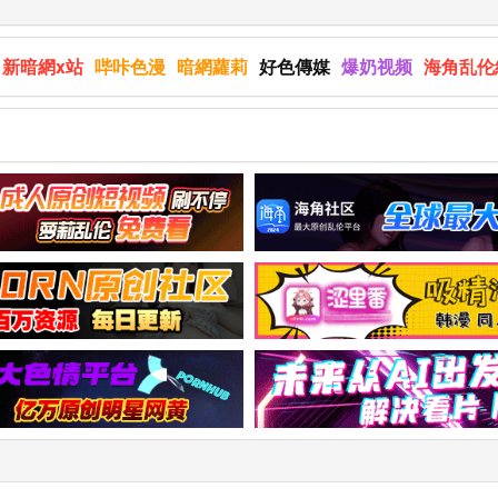
新暗網x站
哔咔色漫
暗網蘿莉
好色傳媒
爆奶视频
海角乱伦