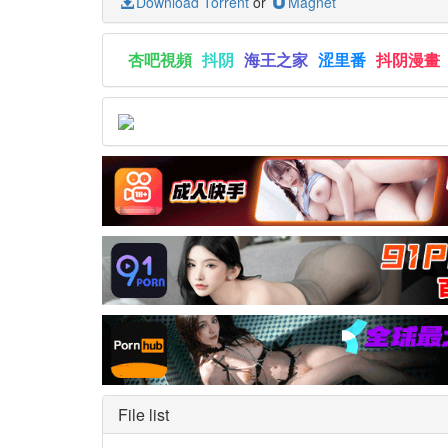
Download Torrent
or
Magnet
杏吧視頻
抖阴
海王之家
涩里番
抖阴漫畫
File list