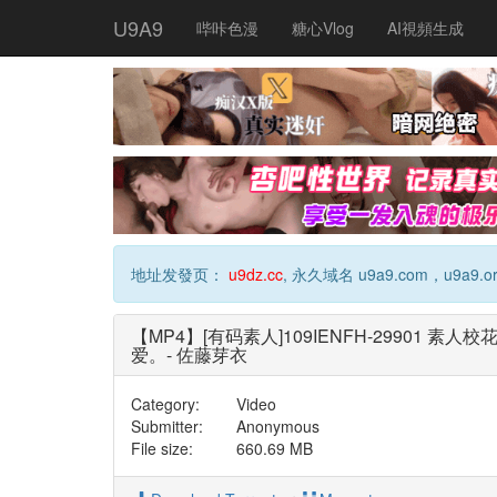
U9A9
哔咔色漫
糖心Vlog
AI視頻生成
地址发發页：
u9dz.cc
, 永久域名 u9a9.com，u9a9.or
【MP4】[有码素人]109IENFH-299
爱。- 佐藤芽衣
Category:
Video
Submitter:
Anonymous
File size:
660.69 MB